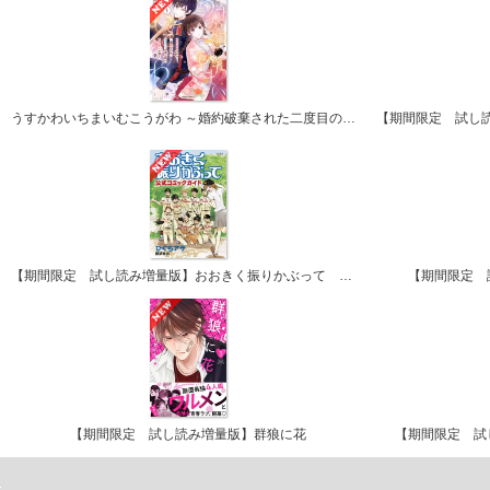
うすかわいちまいむこうがわ ～婚約破棄された二度目の人生、あやかしを視る目が最強軍人を導く～
【期間限定 試し読み増量版】おおきく振りかぶって 公式コミックガイド
【期間限定 
【期間限定 試し読み増量版】群狼に花
【期間限定 試