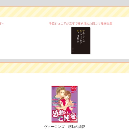
年～
千原ジュニアが五年で描き溜めた四コマ漫画全集
ヴァージンズ 感動の純愛