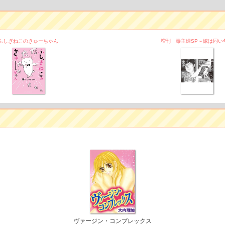
ふしぎねこのきゅーちゃん
増刊 毒主婦SP～嫁は同い
ヴァージン・コンプレックス